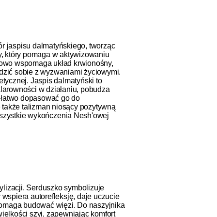
ór jaspisu dalmatyńskiego, tworząc
y, który pomaga w aktywizowaniu
atkowo wspomaga układ krwionośny,
adzić sobie z wyzwaniami życiowymi.
tycznej. Jaspis dalmatyński to
 klarowności w działaniu, pobudza
 łatwo dopasować go do
le także talizman niosący pozytywną
Wszystkie wykończenia Nesh'owej
ylizacji. Serduszko symbolizuje
y wspiera autorefleksję, daje uczucie
 pomaga budować więzi. Do naszyjnika
elkości szyi, zapewniając komfort