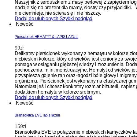
Naszyjnik z serduszkiem z masy perłowej z zapięciem toggl
nadaje się na prezent dla mamy, siostry czy przyjaciółki.
nie ciemnieje, nie ściera się i nie niszczy.
Dodaj do ulubionych
Szybki podgląd
Nowość
Pierścionek HEMATYT & LAPIS LAZULI
99
zł
Delikatny pierścionek wykonany z hematytu w kolorze złot
niebieskim kolorze, który od wieków jest ceniony za swoje
pomaga w osiąganiu głębszej wiedzy i zrozumienia. Dodatk
pochodzenia, m.in. menstruacyjne. Hematyt od wieków jes
przyspiesza gojenie ran oraz łagodzi bóle głowy i migren
organizmu. Pierścionek jest wykonany na elastycznej gum
Natomiast jeśli chcesz konkretny rozmiar biżuterii, nap
dodatkiem hematytu w kolorze srebrnym.
Dodaj do ulubionych
Szybki podgląd
Nowość
Bransoletka EVE lapis lazuli
159
zł
Bransoletka EVE to połączenie niebieskich kamyczków lapi