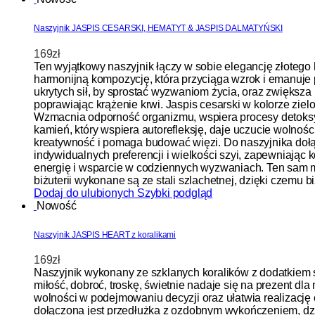
Naszyjnik JASPIS CESARSKI, HEMATYT & JASPIS DALMATYŃSKI
169
zł
Ten wyjątkowy naszyjnik łączy w sobie elegancję złotego 
harmonijną kompozycję, która przyciąga wzrok i emanuje
ukrytych sił, by sprostać wyzwaniom życia, oraz zwiększ
poprawiając krążenie krwi. Jaspis cesarski w kolorze zie
Wzmacnia odporność organizmu, wspiera procesy detoksyka
kamień, który wspiera autorefleksję, daje uczucie wolnoś
kreatywność i pomaga budować więzi. Do naszyjnika doł
indywidualnych preferencji i wielkości szyi, zapewniając 
energię i wsparcie w codziennych wyzwaniach. Ten sam m
biżuterii wykonane są ze stali szlachetnej, dzięki czemu biż
Dodaj do ulubionych
Szybki podgląd
Nowość
Naszyjnik JASPIS HEART z koralikami
169
zł
Naszyjnik wykonany ze szklanych koralików z dodatkiem se
miłość, dobroć, troskę, świetnie nadaje się na prezent dla 
wolności w podejmowaniu decyzji oraz ułatwia realizacj
dołączona jest przedłużka z ozdobnym wykończeniem, dzię