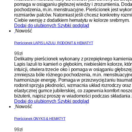
pomaga w osiąganiu głębszej wiedzy i zrozumienia. Dodatk
pochodzenia, m.in. menstruacyjne. Pierścionek jest wyko
rozmiarów palców. Natomiast jeśli chcesz konkretny rozm
Ciebie wersję z dodatkiem hematytu w kolorze srebrnym.
Dodaj do ulubionych
Szybki podgląd
Nowość
Pierścionek LAPIS LAZULI, RODONIT & HEMATYT
99
zł
Delikatny pierścionek wykonany z przepięknego kamienia 
Lapis lazuli to kamień o głębokim, niebieskim kolorze, k
intuicji, otwiera trzecie oko i pomaga w osiąganiu głębsze
zmniejsza bóle różnego pochodzenia, m.in. menstruacyjne
harmonizuje energię. Pomaga w przezwyciężaniu traumat
rodonit sprzyja płodności, wzmacnia układ rozrodczy oraz
elastycznej gumce jubilerskiej, co zapewnia komfort nosz
biżuterii, napisz proszę w wiadomości podczas składania
Dodaj do ulubionych
Szybki podgląd
Nowość
Pierścionek ONYKS & HEMATYT
99
zł