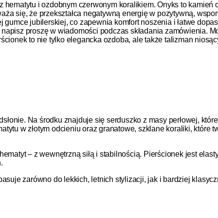
 z hematytu i ozdobnym czerwonym koralikiem. Onyks to kamień 
waża się, że przekształca negatywną energię w pozytywną, wspo
ej gumce jubilerskiej, co zapewnia komfort noszenia i łatwe dop
rii, napisz proszę w wiadomości podczas składania zamówienia. M
ścionek to nie tylko elegancka ozdoba, ale także talizman niosą
onie. Na środku znajduje się serduszko z masy perłowej, które s
tytu w złotym odcieniu oraz granatowe, szklane koraliki, które t
hematyt – z wewnętrzną siłą i stabilnością. Pierścionek jest elas
.
suje zarówno do lekkich, letnich stylizacji, jak i bardziej klasy