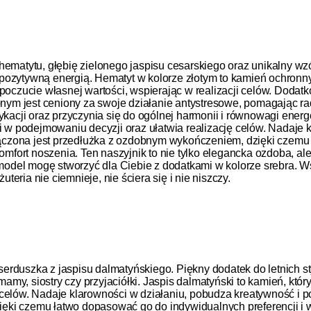
hematytu, głębię zielonego jaspisu cesarskiego oraz unikalny wz
 pozytywną energią. Hematyt w kolorze złotym to kamień ochronn
a poczucie własnej wartości, wspierając w realizacji celów. Dod
lonym jest ceniony za swoje działanie antystresowe, pomagając r
cji oraz przyczynia się do ogólnej harmonii i równowagi energe
ci w podejmowaniu decyzji oraz ułatwia realizację celów. Nadaje
ączona jest przedłużka z ozdobnym wykończeniem, dzięki czemu
komfort noszenia. Ten naszyjnik to nie tylko elegancka ozdoba, a
odel mogę stworzyć dla Ciebie z dodatkami w kolorze srebra. 
uteria nie ciemnieje, nie ściera się i nie niszczy.
rduszka z jaspisu dalmatyńskiego. Piękny dodatek do letnich st
mamy, siostry czy przyjaciółki. Jaspis dalmatyński to kamień, któr
ę celów. Nadaje klarowności w działaniu, pobudza kreatywność i
ki czemu łatwo dopasować go do indywidualnych preferencji i wi