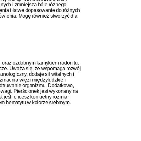
lnych i zmniejsza bóle różnego
zenia i łatwe dopasowanie do różnych
mówienia. Mogę również stworzyć dla
m, oraz ozdobnym kamykiem rodonitu.
znicze. Uważa się, że wspomaga rozwój
unologiczny, dodaje sił witalnych i
wzmacnia więzi międzyludzkie i
odtruwanie organizmu. Dodatkowo,
owagi. Pierścionek jest wykonany na
 jeśli chcesz konkretny rozmiar
em hematytu w kolorze srebrnym.