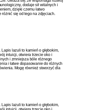
znicze. Uważa się, że wspomaga rozwój
unologiczny, dodaje sił witalnych i
eniem, dzięki czemu łatwo
różnić się od tego na zdjęciach.
Lapis lazuli to kamień o głębokim,
intuicji, otwiera trzecie oko i
lnych i zmniejsza bóle różnego
zenia i łatwe dopasowanie do różnych
mówienia. Mogę również stworzyć dla
Lapis lazuli to kamień o głębokim,
intuicji, otwiera trzecie oko i