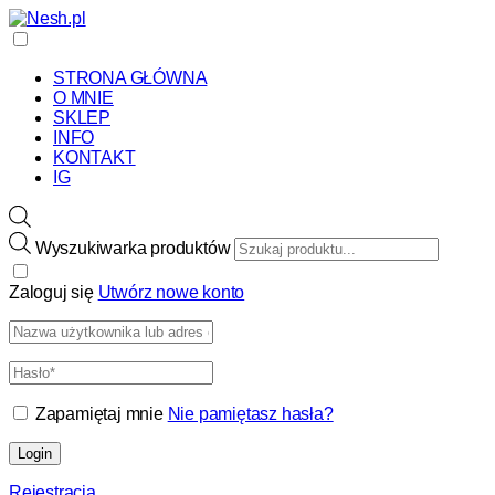
STRONA GŁÓWNA
O MNIE
SKLEP
INFO
KONTAKT
IG
Wyszukiwarka produktów
Zaloguj się
Utwórz nowe konto
Zapamiętaj mnie
Nie pamiętasz hasła?
Login
Rejestracja