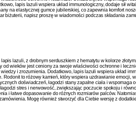
owo, lapis lazuli wspiera układ immunologiczny, dodaje sił wita
nany na elastycznej gumce jubilerskiej, co zapewnia komfort nos
iar biżuterii, napisz proszę w wiadomości podczas składania za
lapis lazuli, z drobnym serduszkiem z hematytu w kolorze złoty
tóry od wieków jest ceniony za swoje właściwości ochronne i lec
j wiedzy i zrozumienia. Dodatkowo, lapis lazuli wspiera układ imm
. Rodonit to różowy kamień, który wspiera uzdrawianie emocji, 
ycznych doświadczeń, łagodzi stany zapalne ciała i wspomaga 
 łagodzi stres i nerwowość, zwiększając poczucie spokoju i równ
enia i łatwe dopasowanie do różnych rozmiarów palców. Natomiast
 zamówienia. Mogę również stworzyć dla Ciebie wersję z dodatki