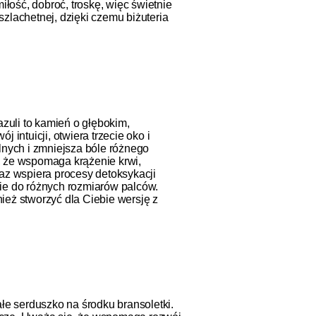
iłość, dobroć, troskę, więc świetnie
szlachetnej, dzięki czemu biżuteria
azuli to kamień o głębokim,
intuicji, otwiera trzecie oko i
lnych i zmniejsza bóle różnego
, że wspomaga krążenie krwi,
raz wspiera procesy detoksykacji
nie do różnych rozmiarów palców.
ież stworzyć dla Ciebie wersję z
łe serduszko na środku bransoletki.