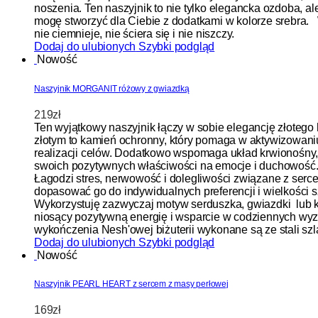
noszenia. Ten naszyjnik to nie tylko elegancka ozdoba, 
mogę stworzyć dla Ciebie z dodatkami w kolorze srebra. W
nie ciemnieje, nie ściera się i nie niszczy.
Dodaj do ulubionych
Szybki podgląd
Nowość
Naszyjnik MORGANIT różowy z gwiazdką
219
zł
Ten wyjątkowy naszyjnik łączy w sobie elegancję złotego
złotym to kamień ochronny, który pomaga w aktywizowaniu
realizacji celów. Dodatkowo wspomaga układ krwionośny,
swoich pozytywnych właściwości na emocje i duchowość.
Ł
agodzi stres, nerwowość i dolegliwości związane z serc
dopasować go do indywidualnych preferencji i wielkości s
Wykorzystuję zazwyczaj motyw serduszka, gwiazdki lub ksi
niosący pozytywną energię i wsparcie w codziennych wyz
wykończenia Nesh'owej biżuterii wykonane są ze stali szlac
Dodaj do ulubionych
Szybki podgląd
Nowość
Naszyjnik PEARL HEART z sercem z masy perłowej
169
zł