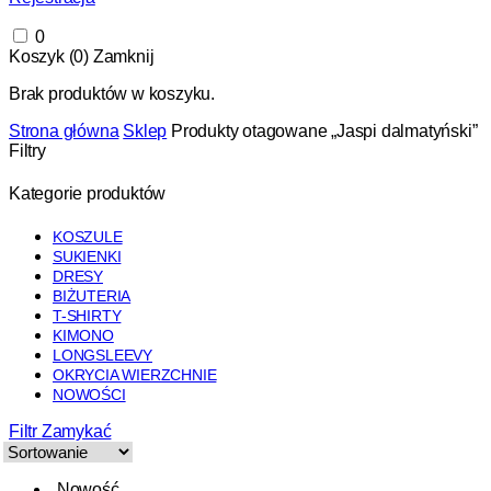
0
Koszyk (
0
)
Zamknij
Brak produktów w koszyku.
Strona główna
Sklep
Produkty otagowane „Jaspi dalmatyński”
Filtry
Kategorie produktów
KOSZULE
SUKIENKI
DRESY
BIŻUTERIA
T-SHIRTY
KIMONO
LONGSLEEVY
OKRYCIA WIERZCHNIE
NOWOŚCI
Filtr
Zamykać
Nowość