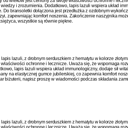
tóry od wieków jest ceniony za swoje właściwości ochronne i lec
j wiedzy i zrozumienia. Dodatkowo, lapis lazuli wspiera układ imm
e. Do bransoletki dołączona jest przedłużka z ozdobnym wykończ
zyi, zapewniając komfort noszenia. Zakończenie naszyjnika może 
siężyca, wszystkie są równie piękne.
apis lazuli, z drobnym serduszkiem z hematytu w kolorze złotym. 
 właściwości ochronne i lecznicze. Uważa się, że wspomaga rozwój 
owo, lapis lazuli wspiera układ immunologiczny, dodaje sił wita
nany na elastycznej gumce jubilerskiej, co zapewnia komfort nos
iar biżuterii, napisz proszę w wiadomości podczas składania za
apis lazuli, z drobnym serduszkiem z hematytu w kolorze złotym. 
 właściwości ochronne i lecznicze. Uważa się, że wspomaga rozwój 