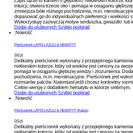
Lapis lazuli to kamień o głębokim, niebieskim kolorze, k
intuicji, otwiera trzecie oko i pomaga w osiąganiu głębsze
zmniejsza bóle różnego pochodzenia, m.in. menstruacyjn
dopasować go do indywidualnych preferencji i wielkości s
Wykorzystuję zazwyczaj motyw serduszka, gwiazdki lub k
Dodaj do ulubionych
Szybki podgląd
Nowość
Pierścionek LAPIS LAZULI & HEMATYT
99
zł
Delikatny pierścionek wykonany z przepięknego kamienia l
niebieskim kolorze, który od wieków jest ceniony za swoje
pomaga w osiąganiu głębszej wiedzy i zrozumienia. Dodatk
pochodzenia, m.in. menstruacyjne. Pierścionek jest wyko
rozmiarów palców. Natomiast jeśli chcesz konkretny rozm
Ciebie wersję z dodatkiem hematytu w kolorze srebrnym.
Dodaj do ulubionych
Szybki podgląd
Nowość
Pierścionek LAPIS LAZULI & HEMATYT (Kopia)
99
zł
Delikatny pierścionek wykonany z przepięknego kamienia l
niebieskim kolorze, który od wieków jest ceniony za swoje