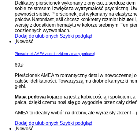
Delikatny pierścionek wykonany z onyksu, z serduszkiem
sobie ze stresem i zwiększa wytrzymałość psychiczną. U
pewności siebie. Pierścionek jest wykonany na elastyczn
palców. Natomiast jeśli chcesz konkretny rozmiar biżute
wersję z dodatkiem hematytu w kolorze srebrnym. Ten pier
codziennych wyzwaniach.
Dodaj do ulubionych
Szybki podgląd
Nowość
Pierścionek AMEA z serduszkiem z masy perłowej
69
zł
Pierścionek AMEA to romantyczny detal w nowoczesnej odsł
całości delikatności. Towarzyszą mu drobne kamyczki hema
głębi.
Masa perłowa
kojarzona jest z kobiecością i spokojem, a 
palca, dzięki czemu nosi się go wygodnie przez cały dzień
AMEA to idealny wybór na drobny, ale wyrazisty akcent – pa
Dodaj do ulubionych
Szybki podgląd
Nowość