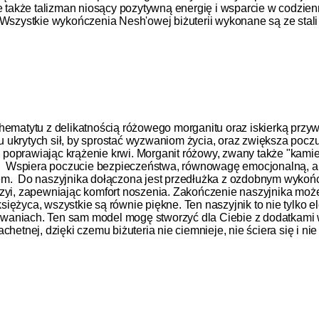
ale także talizman niosący pozytywną energię i wsparcie w codz
szystkie wykończenia Nesh'owej biżuterii wykonane są ze stali s
 hematytu z delikatnością różowego morganitu oraz iskierką przy
 ukrytych sił, by sprostać wyzwaniom życia, oraz zwiększa poczu
 poprawiając krążenie krwi.
Morganit różowy, zwany także "kamien
 Wspiera poczucie bezpieczeństwa, równowagę emocjonalną, a t
em.
Do naszyjnika dołączona jest przedłużka z ozdobnym wykońc
zyi, zapewniając komfort noszenia. Zakończenie naszyjnika może 
ężyca, wszystkie są równie piękne. Ten naszyjnik to nie tylko e
waniach. Ten sam model mogę stworzyć dla Ciebie z dodatkami w
hetnej, dzięki czemu biżuteria nie ciemnieje, nie ściera się i nie