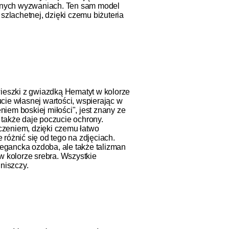
iennych wyzwaniach. Ten sam model
zlachetnej, dzięki czemu biżuteria
wieszki z gwiazdką Hematyt w kolorze
cie własnej wartości, wspierając w
iem boskiej miłości", jest znany ze
akże daje poczucie ochrony.
zeniem, dzięki czemu łatwo
różnić się od tego na zdjęciach.
legancka ozdoba, ale także talizman
 kolorze srebra. Wszystkie
 niszczy.