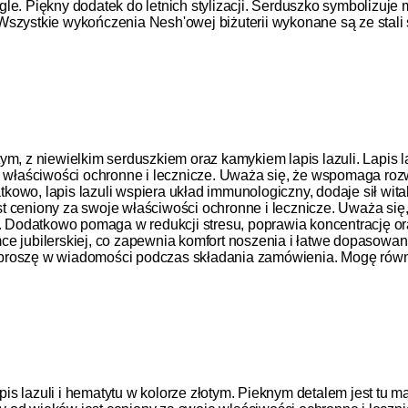
e. Piękny dodatek do letnich stylizacji. Serduszko symbolizuje m
 Wszystkie wykończenia Nesh'owej biżuterii wykonane są ze stali 
ym, z niewielkim serduszkiem oraz kamykiem lapis lazuli. Lapis l
 właściwości ochronne i lecznicze. Uważa się, że wspomaga rozwój 
owo, lapis lazuli wspiera układ immunologiczny, dodaje sił wita
t ceniony za swoje właściwości ochronne i lecznicze. Uważa się
y. Dodatkowo pomaga w redukcji stresu, poprawia koncentrację o
ce jubilerskiej, co zapewnia komfort noszenia i łatwe dopasowa
isz proszę w wiadomości podczas składania zamówienia. Mogę równ
s lazuli i hematytu w kolorze złotym. Pieknym detalem jest tu ma