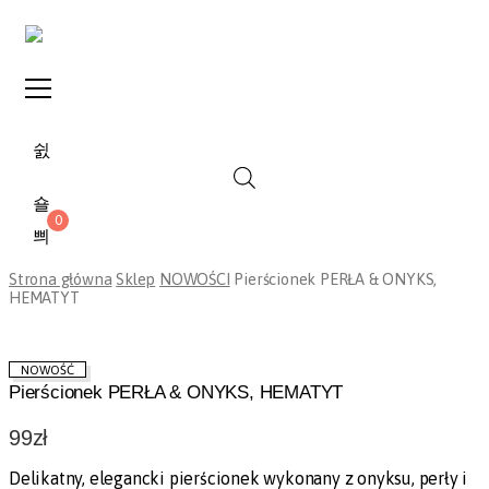
0
Strona główna
Sklep
NOWOŚCI
Pierścionek PERŁA & ONYKS,
HEMATYT
NOWOŚĆ
Pierścionek PERŁA & ONYKS, HEMATYT
99
zł
Delikatny, elegancki pierścionek wykonany z onyksu, perły i