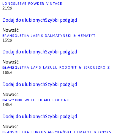
LONGSLEEVE POWDER VINTAGE
219
zł
Dodaj do ulubionych
Szybki podgląd
Nowość
BRANSOLETKA JASPIS DALMATYŃSKI & HEMATYT
159
zł
Dodaj do ulubionych
Szybki podgląd
Nowość
BRANSOLETKA LAPIS LAZULI, RODONIT & SERDUSZKO Z HEMATYTU
169
zł
Dodaj do ulubionych
Szybki podgląd
Nowość
NASZYJNIK WHITE HEART RODONIT
149
zł
Dodaj do ulubionych
Szybki podgląd
Nowość
BRANSOLETKA TURKUS AFRYKAŃSKI, HEMATYT & ONYKS