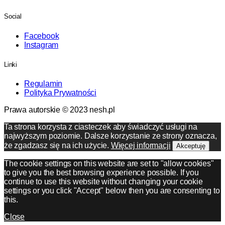
Social
Facebook
Instagram
Linki
Regulamin
Polityka Prywatności
Prawa autorskie © 2023 nesh.pl
Ta strona korzysta z ciasteczek aby świadczyć usługi na
najwyższym poziomie. Dalsze korzystanie ze strony oznacza,
że zgadzasz się na ich użycie.
Więcej informacji
Akceptuję
The cookie settings on this website are set to "allow cookies"
to give you the best browsing experience possible. If you
continue to use this website without changing your cookie
settings or you click "Accept" below then you are consenting to
this.
Close