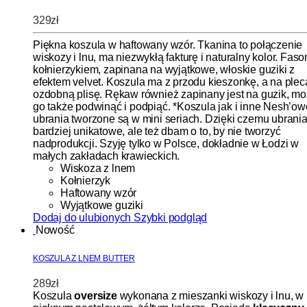
329
zł
Piękna koszula w haftowany wzór. Tkanina to połączenie
wiskozy i lnu, ma niezwykłą fakturę i naturalny kolor. Faso
kołnierzykiem, zapinana na wyjątkowe, włoskie guziki z
efektem velvet. Koszula ma z przodu kieszonkę, a na ple
ozdobną plisę. Rękaw również zapinany jest na guzik, m
go także podwinąć i podpiąć. *Koszula jak i inne Nesh’ow
ubrania tworzone są w mini seriach. Dzięki czemu ubrania
bardziej unikatowe, ale też dbam o to, by nie tworzyć
nadprodukcji. Szyję tylko w Polsce, dokładnie w Łodzi w
małych zakładach krawieckich.
Wiskoza z lnem
Kołnierzyk
Haftowany wzór
Wyjątkowe guziki
Dodaj do ulubionych
Szybki podgląd
Nowość
KOSZULA Z LNEM BUTTER
289
zł
Koszula
oversize
wykonana z mieszanki wiskozy i lnu, w