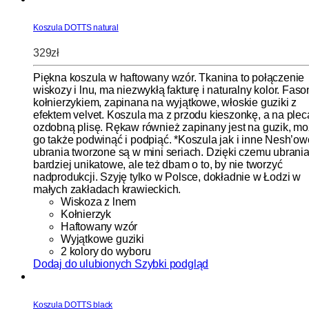
Koszula DOTTS natural
329
zł
Piękna koszula w haftowany wzór. Tkanina to połączenie
wiskozy i lnu, ma niezwykłą fakturę i naturalny kolor. Faso
kołnierzykiem, zapinana na wyjątkowe, włoskie guziki z
efektem velvet. Koszula ma z przodu kieszonkę, a na ple
ozdobną plisę. Rękaw również zapinany jest na guzik, m
go także podwinąć i podpiąć. *Koszula jak i inne Nesh’ow
ubrania tworzone są w mini seriach. Dzięki czemu ubrania
bardziej unikatowe, ale też dbam o to, by nie tworzyć
nadprodukcji. Szyję tylko w Polsce, dokładnie w Łodzi w
małych zakładach krawieckich.
Wiskoza z lnem
Kołnierzyk
Haftowany wzór
Wyjątkowe guziki
2 kolory do wyboru
Dodaj do ulubionych
Szybki podgląd
Koszula DOTTS black