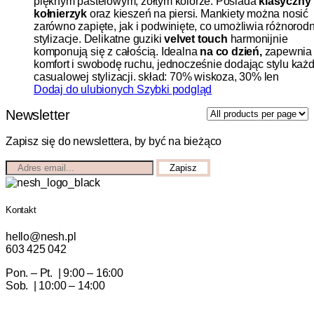
pięknym pastelowym, żółtym kolorze. Posiada
klasyczny
kołnierzyk
oraz kieszeń na piersi. Mankiety można nosić
zarówno zapięte, jak i podwinięte, co umożliwia różnorod
stylizacje. Delikatne guziki
velvet touch
harmonijnie
komponują się z całością. Idealna
na co dzień,
zapewnia
komfort i swobodę ruchu, jednocześnie dodając stylu każd
casualowej stylizacji. skład: 70% wiskoza, 30% len
Dodaj do ulubionych
Szybki podgląd
Newsletter
Zapisz się do newslettera, by być na bieżąco
Kontakt
hello@nesh.pl
603 425 042
Pon. – Pt. | 9:00 – 16:00
Sob. | 10:00 – 14:00