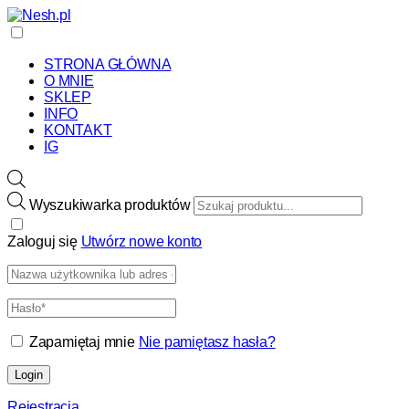
STRONA GŁÓWNA
O MNIE
SKLEP
INFO
KONTAKT
IG
Wyszukiwarka produktów
Zaloguj się
Utwórz nowe konto
Zapamiętaj mnie
Nie pamiętasz hasła?
Login
Rejestracja