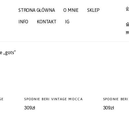
STRONA GŁÓWNA
O MNIE
SKLEP
INFO
KONTAKT
IG
e „gots”
GE
SPODNIE BERI VINTAGE MOCCA
SPODNIE BER
309
zł
309
zł