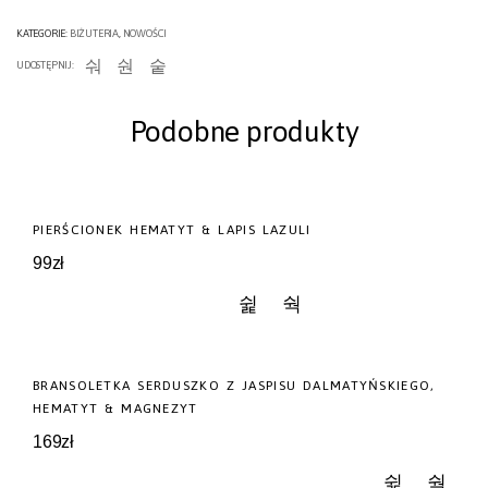
KATEGORIE:
BIŻUTERIA
,
NOWOŚCI
UDOSTĘPNIJ:
Podobne produkty
NOWOŚĆ
PIERŚCIONEK HEMATYT & LAPIS LAZULI
99
zł
BRANSOLETKA SERDUSZKO Z JASPISU DALMATYŃSKIEGO,
NOWOŚĆ
HEMATYT & MAGNEZYT
169
zł