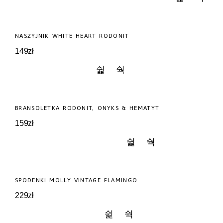
NOWOŚĆ
NASZYJNIK WHITE HEART RODONIT
149
zł
NOWOŚĆ
BRANSOLETKA RODONIT, ONYKS & HEMATYT
159
zł
NOWOŚĆ
SPODENKI MOLLY VINTAGE FLAMINGO
229
zł