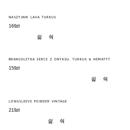
NOWOŚĆ
NASZYJNIK LAVA TURKUS
169
zł
NOWOŚĆ
BRANSOLETKA SERCE Z ONYKSU, TURKUS & HEMATYT
159
zł
NOWOŚĆ
LONGSLEEVE POWDER VINTAGE
219
zł